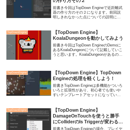
の作り方その２
前書き今回はTopDown Engineで近距離武
器の作り方のその２になります。前回説
明しきれなかった点についての説明にな
るので、もしも前回の説明を見てない方
は以下をご覧いただいたほうが理解しや
すいかなと思います。今回はノックバッ
【TopDown Engine】
TopDownEngine
ク処理アニ...
KoalaDungeonを動かしてみよう
前書き今回はTopDown EngineのDemoに
あるKoalaDungeonについて記載していこ
うと思います。KoalaDungeonがあるのは
分かったけど何がどう動いてるの！？と
いう人に向けた記事になります。
KoalaDungeonを...
【TopDown Engine】TopDown
TopDownEngine
Engineの処理を軽くしよう！
前書きTopDown Engineは多機能かついろ
いろと拡張性があり、初心者でも使いや
すいテンプレートアセットになっていま
すが、反対に多機能であるため処理が重
たいというデメリットも抱えています。
特にいま自分が取り掛かっているような
【TopDown Engine】
TopDownEngine
ヴァンサバ...
DamageOnTouchを使うと勝手
にColliderのIs Triggerが変わる仕
様について
前書きTopDown Engineの場合、プレイヤ