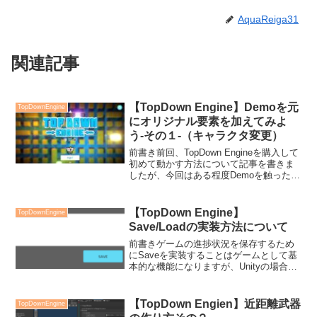
AquaReiga31
関連記事
【TopDown Engine】Demoを元
TopDownEngine
にオリジナル要素を加えてみよ
う-その１-（キャラクタ変更）
前書き前回、TopDown Engineを購入して
初めて動かす方法について記事を書きま
したが、今回はある程度Demoを触ったう
えでこれからオリジナル要素を加えてい
く方法について紹介していこうと思いま
す。前回の記事は以下になります。どの
【TopDown Engine】
TopDownEngine
Dem...
Save/Loadの実装方法について
前書きゲームの進捗状況を保存するため
にSaveを実装することはゲームとして基
本的な機能になりますが、Unityの場合い
ろいろなSaveアセットが存在し、特に
Easy Saveが有名でレビューも好評だと
思います。ただし、Easy Saveもそ...
【TopDown Engien】近距離武器
TopDownEngine