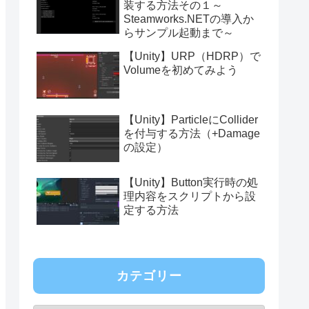
装する方法その１～
Steamworks.NETの導入か
らサンプル起動まで～
【Unity】URP（HDRP）で
Volumeを初めてみよう
【Unity】ParticleにCollider
を付与する方法（+Damage
の設定）
【Unity】Button実行時の処
理内容をスクリプトから設
定する方法
カテゴリー