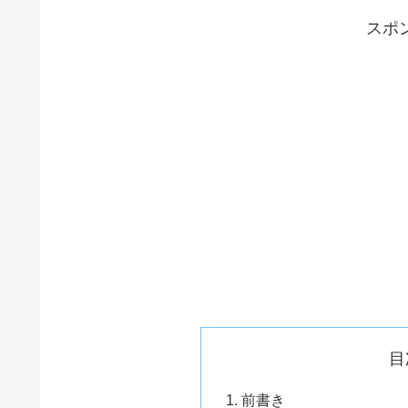
スポ
目
前書き