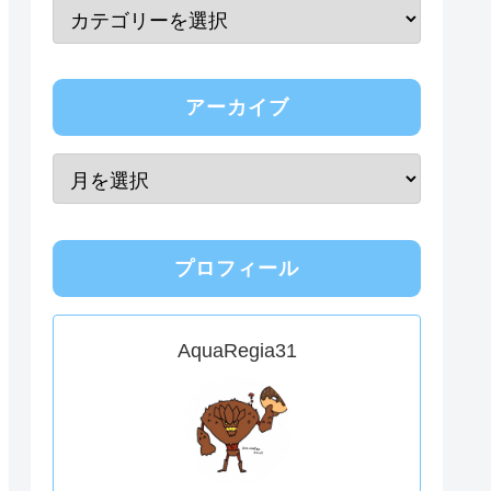
アーカイブ
プロフィール
AquaRegia31