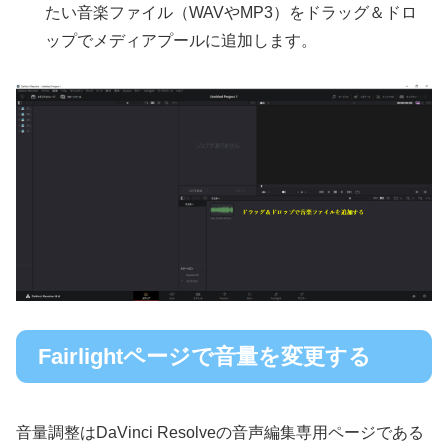
たい音楽ファイル（WAVやMP3）をドラッグ＆ドロ
ップでメディアプールに追加します。
Fairlightページで音量を変更する
音量調整はDaVinci Resolveの音声編集専用ページである