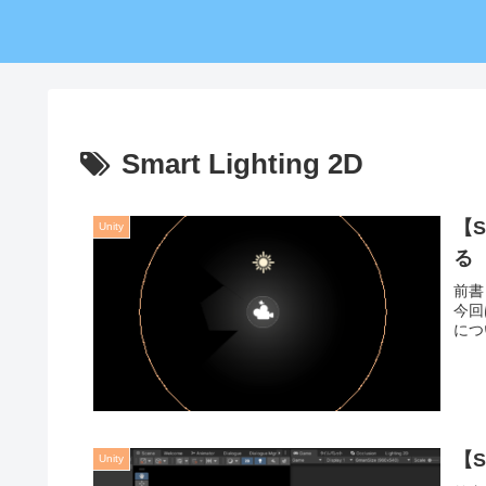
Smart Lighting 2D
【S
Unity
る
前書
今回
につ
【S
Unity