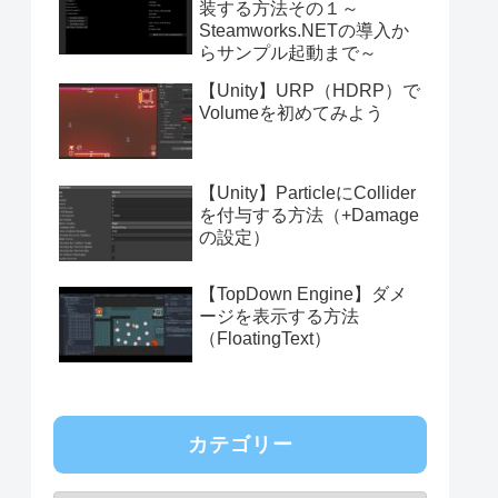
装する方法その１～
Steamworks.NETの導入か
らサンプル起動まで～
【Unity】URP（HDRP）で
Volumeを初めてみよう
【Unity】ParticleにCollider
を付与する方法（+Damage
の設定）
【TopDown Engine】ダメ
ージを表示する方法
（FloatingText）
カテゴリー