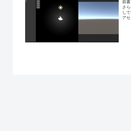
前書
さらに
して
アセ