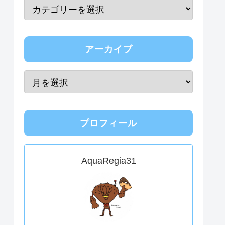
アーカイブ
プロフィール
AquaRegia31